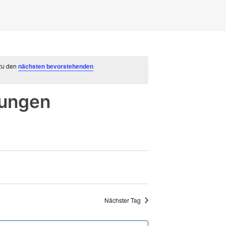
 zu den
nächsten bevorstehenden
tungen
altungen
nstaltung
chten-
gation
en,
ion
Nächster Tag