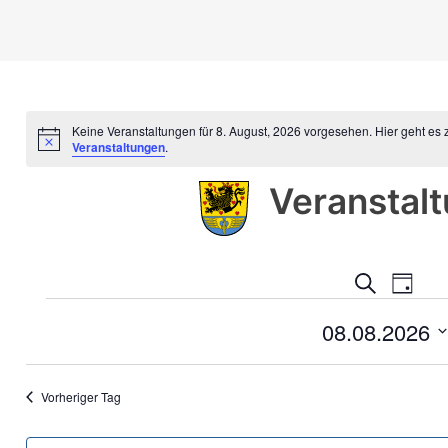
Keine Veranstaltungen für 8. August, 2026 vorgesehen. Hier geht es
Hinweis
Veranstaltungen
.
Veranstal
Veranst
Vera
Suche
Tag
Ansi
Veranstaltungen
Suche
Navi
08.08.2026
und
für
Datum
Ansicht
8.
wählen.
Navigat
Vorheriger Tag
August,