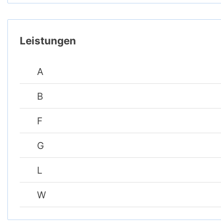
Leistungen
A
B
F
G
L
W