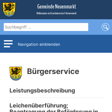
Zum
Gemeinde Neuenmarkt
Inhalt
Willkommen im Eisenbahnerdorf Neuenmarkt
Navigation einblenden
Bürgerservice
Leistungsbeschreibung
Leichenüberführung;
Beantragung der Beförderung in