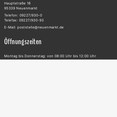
Hauptstraße 18
95339 Neuenmarkt
Telefon: 09227/930-0
Telefax: 09227/930-93
E-Mail:
poststelle@neuenmarkt.de
Öffnungszeiten
Montag bis Donnerstag: von 08:00 Uhr bis 12:00 Uhr
Mittwoch: 13:30 Uhr bis 17:00 Uhr
Zur Vermeidung von Wartezeiten empfehlen wir Ihnen, vorher
telefonisch einen Termin zu vereinbaren (Telefon: 09227/930-
0).
Außerhalb der Öffnungszeiten nur nach vorheriger
Terminvereinbarung!
© 2021, Gemeinde Neuenmarkt
Impressum