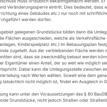
Beschluss muss ortsüblich bekanntgemacht werden. Er h
nd Veränderungssperre eintritt. Dies bedeutet, dass 
richtung eines Gebäudes etc.) nur noch mit schriftli
rchgeführt werden dürfen.
sgebiet gelegenen Grundstücke bilden dann die Umle
ie Flächen ausgeschieden, welche als Verkehrsfläche 
nanlagen, Kinderspielplatz etc.) im Bebauungsplan festg
nde zugeteilt. Aus der verbleibenden Fläche werden
chnitten sind, dass sie zweckmäßig bebaut werden kön
er Eigentümer einen Anteil, der so weit wie möglich se
spricht. Dabei kann die Umlegungsstelle zwischen ein
 Verteilung nach Werten wählen. Soweit eine dem gena
tatsächlich nicht möglich ist, findet ein Ausgleich in G
gung kann unter den Voraussetzungen des § 80 BauGB
ende Grundstücke, nicht jedoch Straßen oder Straßenb