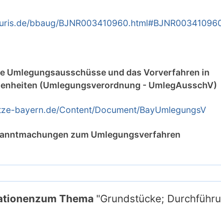
t.juris.de/bbaug/BJNR003410960.html#BJNR003410
ie Umlegungsausschüsse und das Vorverfahren in
enheiten (Umlegungsverordnung - UmlegAusschV)
etze-bayern.de/Content/Document/BayUmlegungsV
ekanntmachungen zum Umlegungsverfahren
mationenzum Thema
"Grundstücke; Durchführu